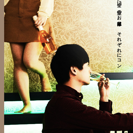
18
室の
お
部屋は
、
そ
れ
ぞ
れ
に
コ
ン
プ
ト
が
異な
る
近未来的な
空間が