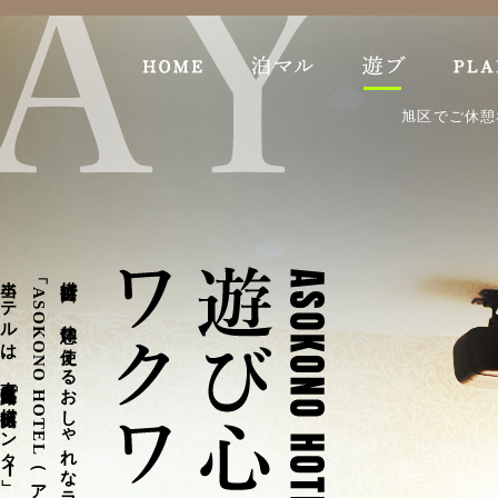
旭区でご休憩
当ホテルは、東名高速道路
「
横浜町田で、休憩に使えるおしゃれなラブホテルをお探しなら、
ASOKONO HOTEL
「
横浜町田インタ
（
ー
」