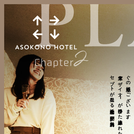
セ
魅力的。
鬼才デザイナ
ぐ
。
ー
が手掛けた洗練された全