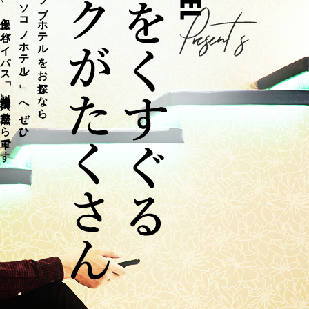
アソコノホテル
、保土ヶ谷バイパス
）
「
」
川井浄水場入口
」
へぜひ。
交差点か
ら
車で
す
の
好立地に
ご
ざ
い
ま
す